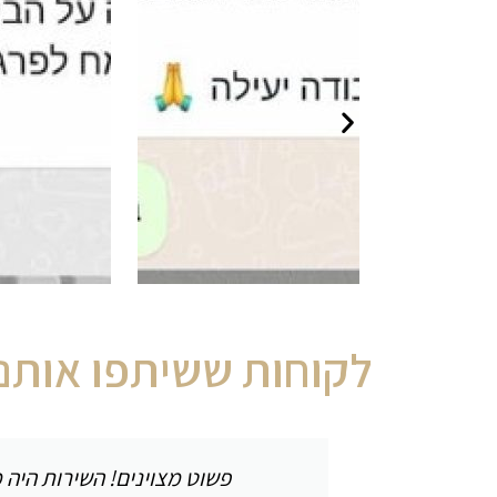
נושי. ממליץ
ור נזילות
לקוחות ששיתפו אותנו
פשוט מצוינים! השירות היה מ