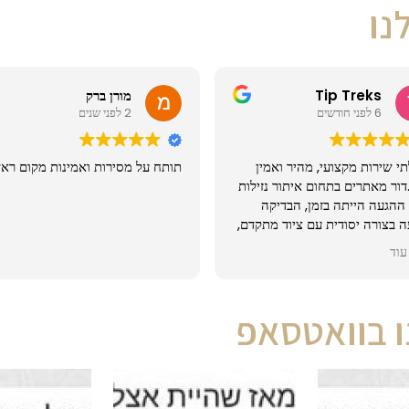
נו
מורן ברק
Henn Nussbaum
2 לפני שנים
2 לפני שנים
 על מסירות ואמינות מקום ראשון
שירות מדהים, מצאו את הנזילה תוך
שניה!
ו בוואטסאפ