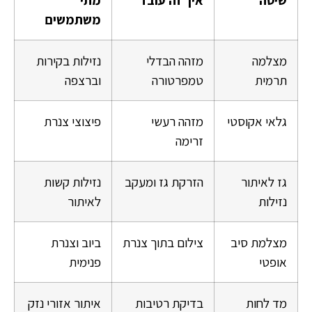
משתמשים
מצלמה
מזהה הבדלי
נזילות בקירות
תרמית
טמפרטורה
וברצפה
גלאי אקוסטי
מזהה רעשי
פיצוצי צנרת
זרימה
גז לאיתור
הזרקת גז ומעקב
נזילות קשות
נזילות
לאיתור
מצלמת סיב
צילום בתוך צנרת
ביוב וצנרת
אופטי
פנימית
מד לחות
בדיקת רטיבות
איתור אזורי נזק